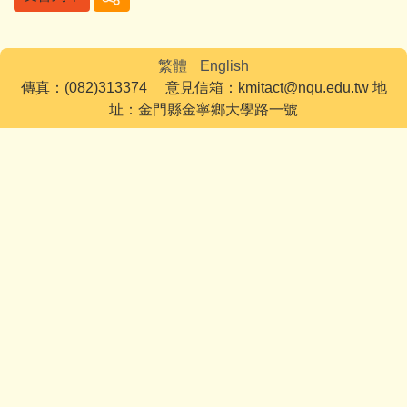
繁體
English
傳真：(082)313374 意見信箱：kmitact@nqu.edu.tw 地
址：金門縣金寧鄉大學路一號