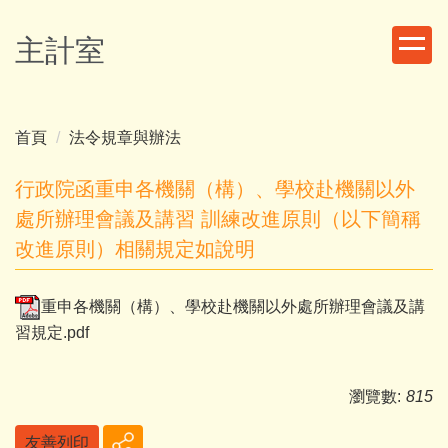
跳
到
主計室
主
要
內
容
首頁
法令規章與辦法
區
行政院函重申各機關（構）、學校赴機關以外
處所辦理會議及講習 訓練改進原則（以下簡稱
改進原則）相關規定如說明
重申各機關（構）、學校赴機關以外處所辦理會議及講
習規定.pdf
瀏覽數:
815
友善列印