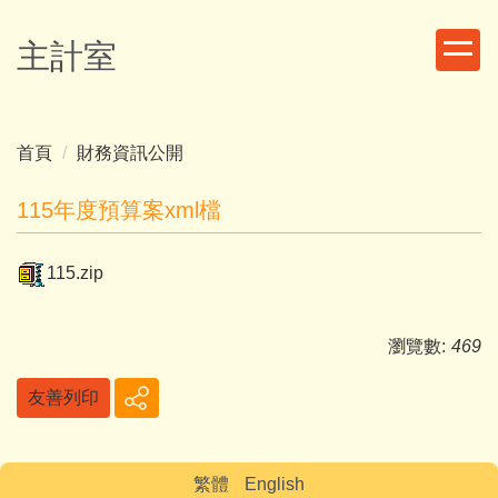
跳
到
主計室
主
要
內
容
首頁
財務資訊公開
區
115年度預算案xml檔
115.zip
瀏覽數:
469
友善列印
繁體
English