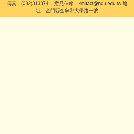
傳真：(082)313374 意見信箱：kmitact@nqu.edu.tw 地
址：金門縣金寧鄉大學路一號