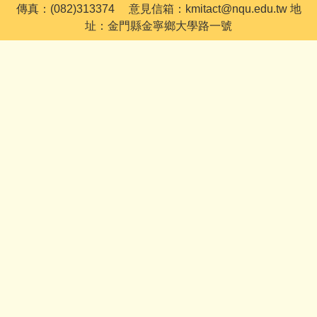
傳真：(082)313374 意見信箱：kmitact@nqu.edu.tw 地
址：金門縣金寧鄉大學路一號