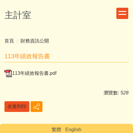
跳
到
主計室
主
要
內
容
首頁
財務資訊公開
區
113年績效報告書
113年績效報告書.pdf
瀏覽數:
528
友善列印
繁體
English