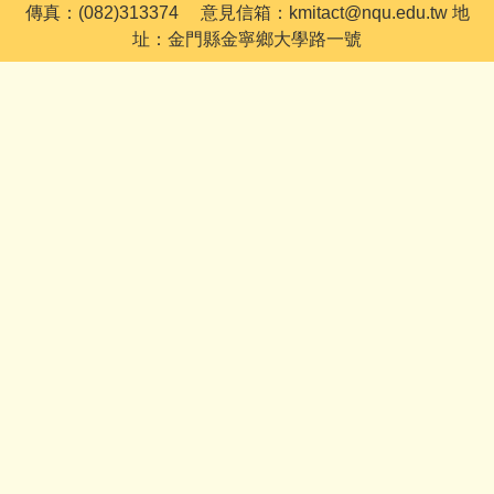
傳真：(082)313374 意見信箱：kmitact@nqu.edu.tw 地
址：金門縣金寧鄉大學路一號