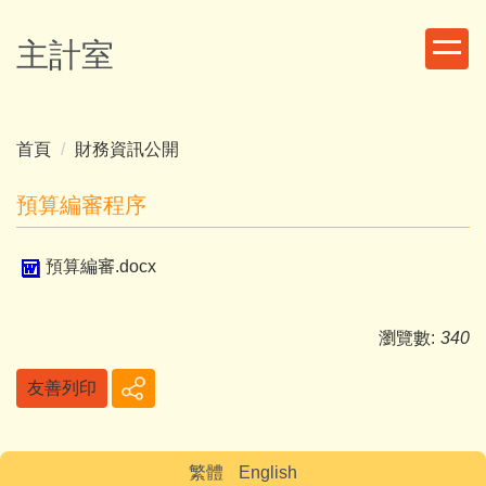
跳
到
主計室
主
要
內
容
首頁
財務資訊公開
區
預算編審程序
預算編審.docx
瀏覽數:
340
友善列印
繁體
English