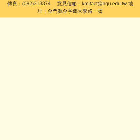
傳真：(082)313374 意見信箱：kmitact@nqu.edu.tw 地
址：金門縣金寧鄉大學路一號