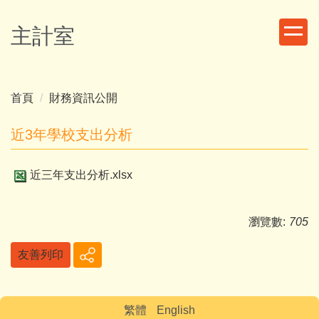
跳
到
主計室
主
要
內
容
首頁
財務資訊公開
區
近3年學校支出分析
近三年支出分析.xlsx
瀏覽數:
705
友善列印
繁體
English