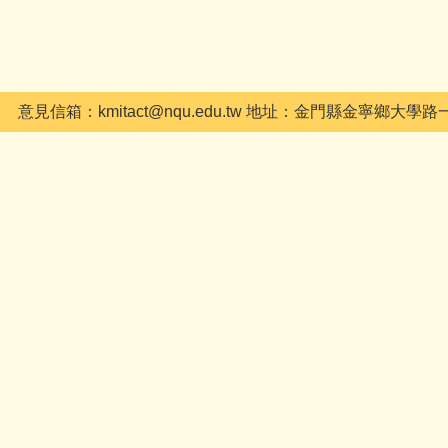
74 意見信箱：kmitact@nqu.edu.tw 地址：金門縣金寧鄉大學路