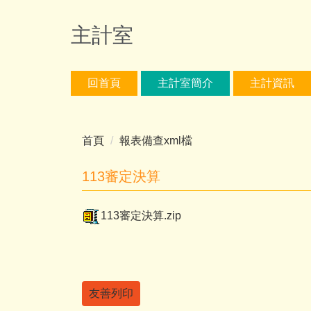
跳
到
主計室
主
要
內
回首頁
主計室簡介
主計資訊
容
區
首頁
報表備查xml檔
113審定決算
113審定決算.zip
友善列印