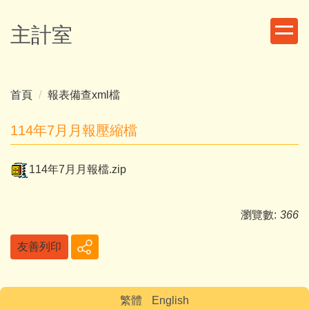
跳
到
主計室
主
要
內
容
首頁
報表備查xml檔
區
114年7月月報壓縮檔
114年7月月報檔.zip
瀏覽數:
366
友善列印
繁體
English