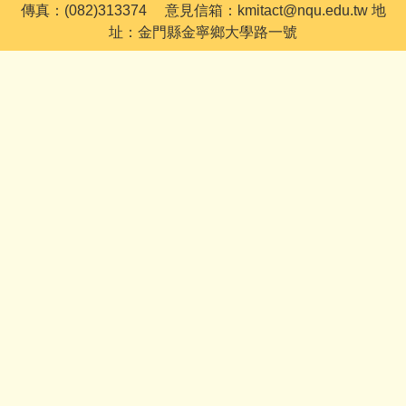
傳真：(082)313374 意見信箱：kmitact@nqu.edu.tw 地
址：金門縣金寧鄉大學路一號