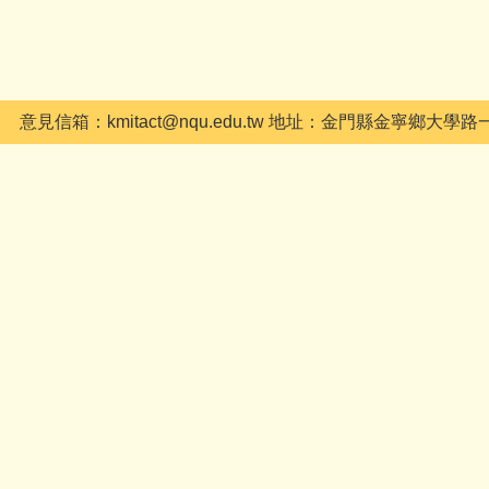
74 意見信箱：kmitact@nqu.edu.tw 地址：金門縣金寧鄉大學路