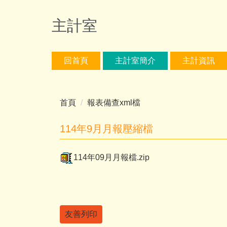
跳
到
主計室
主
要
內
回首頁
主計室簡介
主計資訊
容
區
首頁
報表備查xml檔
114年9月月報壓縮檔
114年09月月報檔.zip
友善列印